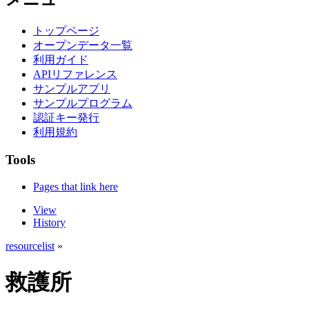
トップページ
オープンデータ一覧
利用ガイド
APIリファレンス
サンプルアプリ
サンプルプログラム
認証キー発行
利用規約
Tools
Pages that link here
View
History
resourcelist
»
救護所