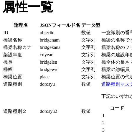
属性一覧
論理名
JSONフィールド名
データ型
ID
objectid
数値
一意識別の番
橋梁名称
bridgenam
文字列
橋梁の名称で
橋梁名称カナ
bridgekana
文字列
橋梁名称のフ
架設年度
crtyear
文字列
橋梁の建設年
橋長
bridgelen
文字列
橋全体の長さ
橋幅
bridgewid
文字列
橋梁の総幅員
橋梁位置
place
文字列
橋梁位置の代
道路種別
dorosyu
数値
道路種別マス
下記のいずれ
コード
道路種別２
dorosyu2
数値
1
2
3