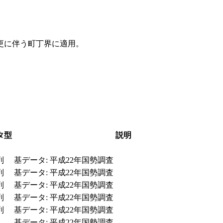
変更に伴う町丁界に適用。
タ型
説明
列
基データ: 平成22年国勢調査
列
基データ: 平成22年国勢調査
列
基データ: 平成22年国勢調査
列
基データ: 平成22年国勢調査
列
基データ: 平成22年国勢調査
基データ: 平成22年国勢調査