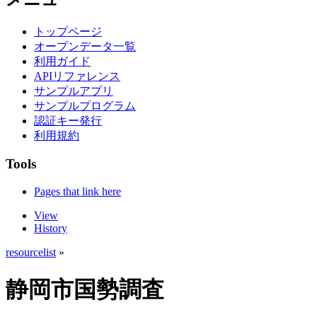
トップページ
オープンデータ一覧
利用ガイド
APIリファレンス
サンプルアプリ
サンプルプログラム
認証キー発行
利用規約
Tools
Pages that link here
View
History
resourcelist
»
静岡市国勢調査