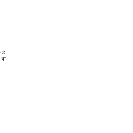
ンス
ます